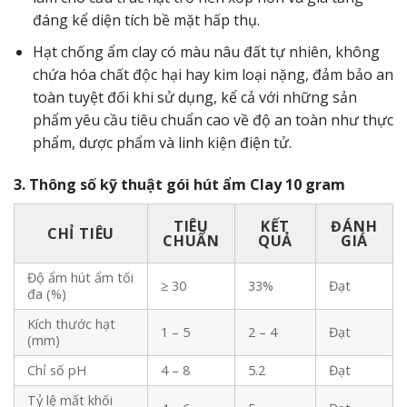
đáng kể diện tích bề mặt hấp thụ.
Hạt chống ẩm clay có màu nâu đất tự nhiên, không
chứa hóa chất độc hại hay kim loại nặng, đảm bảo an
toàn tuyệt đối khi sử dụng, kể cả với những sản
phẩm yêu cầu tiêu chuẩn cao về độ an toàn như thực
phẩm, dược phẩm và linh kiện điện tử.
3. Thông số kỹ thuật gói hút ẩm Clay 10 gram
TIÊU
KẾT
ĐÁNH
CHỈ TIÊU
CHUẨN
QUẢ
GIÁ
Độ ẩm hút ẩm tối
≥ 30
33%
Đạt
đa (%)
Kích thước hạt
1 – 5
2 – 4
Đạt
(mm)
Chỉ số pH
4 – 8
5.2
Đạt
Tỷ lệ mất khối