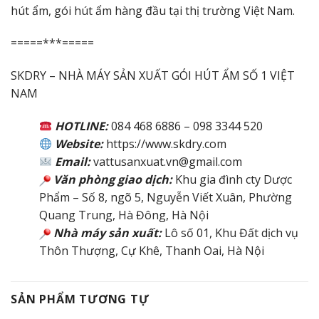
hút ẩm, gói hút ẩm hàng đầu tại thị trường Việt Nam.
=====***=====
SKDRY – NHÀ MÁY SẢN XUẤT GÓI HÚT ẨM SỐ 1 VIỆT
NAM
HOTLINE:
084 468 6886 – 098 3344 520
Website:
https://www.skdry.com
Email:
vattusanxuat.vn@gmail.com
Văn phòng giao dịch:
Khu gia đình cty Dược
Phẩm – Số 8, ngõ 5, Nguyễn Viết Xuân, Phường
Quang Trung, Hà Đông, Hà Nội
Nhà máy sản xuất:
Lô số 01, Khu Đất dịch vụ
Thôn Thượng, Cự Khê, Thanh Oai, Hà Nội
SẢN PHẨM TƯƠNG TỰ