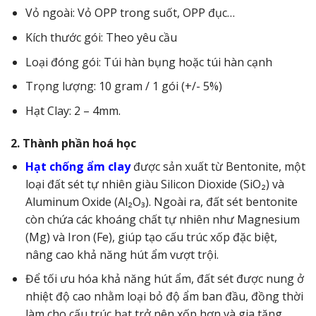
Vỏ ngoài: Vỏ OPP trong suốt, OPP đục…
Kích thước gói: Theo yêu cầu
Loại đóng gói: Túi hàn bụng hoặc túi hàn cạnh
Trọng lượng: 10 gram / 1 gói (+/- 5%)
Hạt Clay: 2 – 4mm.
2. Thành phần hoá học
Hạt chống ẩm clay
được sản xuất từ Bentonite, một
loại đất sét tự nhiên giàu Silicon Dioxide (SiO₂) và
Aluminum Oxide (Al₂O₃). Ngoài ra, đất sét bentonite
còn chứa các khoáng chất tự nhiên như Magnesium
(Mg) và Iron (Fe), giúp tạo cấu trúc xốp đặc biệt,
nâng cao khả năng hút ẩm vượt trội.
Để tối ưu hóa khả năng hút ẩm, đất sét được nung ở
nhiệt độ cao nhằm loại bỏ độ ẩm ban đầu, đồng thời
làm cho cấu trúc hạt trở nên xốp hơn và gia tăng