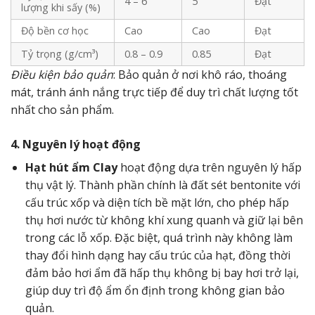
4 – 6
5
Đạt
lượng khi sấy (%)
Độ bền cơ học
Cao
Cao
Đạt
Tỷ trọng (g/cm³)
0.8 – 0.9
0.85
Đạt
Điều kiện bảo quản
: Bảo quản ở nơi khô ráo, thoáng
mát, tránh ánh nắng trực tiếp để duy trì chất lượng tốt
nhất cho sản phẩm.
4. Nguyên lý hoạt động
Hạt hút ẩm Clay
hoạt động dựa trên nguyên lý hấp
thụ vật lý. Thành phần chính là đất sét bentonite với
cấu trúc xốp và diện tích bề mặt lớn, cho phép hấp
thụ hơi nước từ không khí xung quanh và giữ lại bên
trong các lỗ xốp. Đặc biệt, quá trình này không làm
thay đổi hình dạng hay cấu trúc của hạt, đồng thời
đảm bảo hơi ẩm đã hấp thụ không bị bay hơi trở lại,
giúp duy trì độ ẩm ổn định trong không gian bảo
quản.